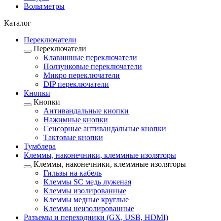
Вольтметры
Каталог
Переключатели
Переключатели
Клавишные переключатели
Ползунковые переключатели
Микро переключатели
DIP переключатели
Кнопки
Кнопки
Антивандальные кнопки
Нажимные кнопки
Сенсорные антивандальные кнопки
Тактовые кнопки
Тумблера
Клеммы, наконечники, клеммные изоляторы
Клеммы, наконечники, клеммные изоляторы
Гильзы на кабель
Клеммы SC медь луженая
Клеммы изолированные
Клеммы медные круглые
Клеммы неизолированные
Разъемы и переходники (GX, USB, HDMI)