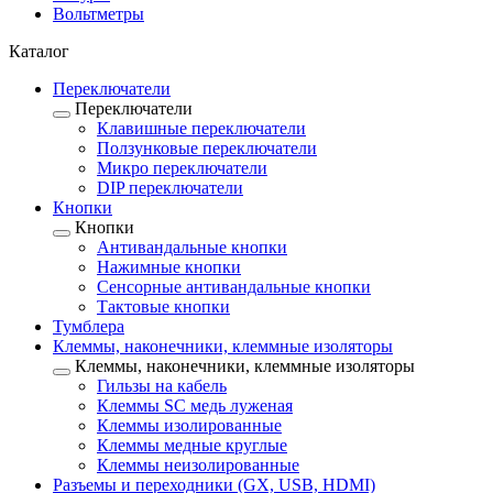
Вольтметры
Каталог
Переключатели
Переключатели
Клавишные переключатели
Ползунковые переключатели
Микро переключатели
DIP переключатели
Кнопки
Кнопки
Антивандальные кнопки
Нажимные кнопки
Сенсорные антивандальные кнопки
Тактовые кнопки
Тумблера
Клеммы, наконечники, клеммные изоляторы
Клеммы, наконечники, клеммные изоляторы
Гильзы на кабель
Клеммы SC медь луженая
Клеммы изолированные
Клеммы медные круглые
Клеммы неизолированные
Разъемы и переходники (GX, USB, HDMI)