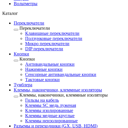
Вольтметры
Каталог
Переключатели
Переключатели
Клавишные переключатели
Ползунковые переключатели
Микро переключатели
DIP переключатели
Кнопки
Кнопки
Антивандальные кнопки
Нажимные кнопки
Сенсорные антивандальные кнопки
Тактовые кнопки
Тумблера
Клеммы, наконечники, клеммные изоляторы
Клеммы, наконечники, клеммные изоляторы
Гильзы на кабель
Клеммы SC медь луженая
Клеммы изолированные
Клеммы медные круглые
Клеммы неизолированные
Разъемы и переходники (GX, USB, HDMI)