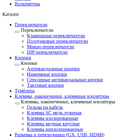
Вольтметры
Каталог
Переключатели
Переключатели
Клавишные переключатели
Ползунковые переключатели
Микро переключатели
DIP переключатели
Кнопки
Кнопки
Антивандальные кнопки
Нажимные кнопки
Сенсорные антивандальные кнопки
Тактовые кнопки
Тумблера
Клеммы, наконечники, клеммные изоляторы
Клеммы, наконечники, клеммные изоляторы
Гильзы на кабель
Клеммы SC медь луженая
Клеммы изолированные
Клеммы медные круглые
Клеммы неизолированные
Разъемы и переходники (GX, USB, HDMI)