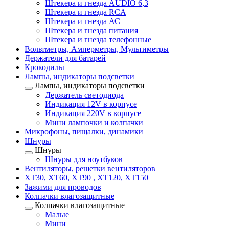
Штекера и гнезда AUDIO 6,3
Штекера и гнезда RCA
Штекера и гнезда АС
Штекера и гнезда питания
Штекера и гнезда телефонные
Вольтметры, Амперметры, Мультиметры
Держатели для батарей
Крокодилы
Лампы, индикаторы подсветки
Лампы, индикаторы подсветки
Держатель светодиода
Индикация 12V в корпусе
Индикация 220V в корпусе
Мини лампочки и колпачки
Микрофоны, пищалки, динамики
Шнуры
Шнуры
Шнуры для ноутбуков
Вентиляторы, решетки вентиляторов
XT30, XT60, XT90 , XT120, XT150
Зажими для проводов
Колпачки влагозащитные
Колпачки влагозащитные
Малые
Мини