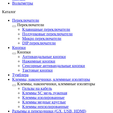
Вольтметры
Каталог
Переключатели
Переключатели
Клавишные переключатели
Ползунковые переключатели
Микро переключатели
DIP переключатели
Кнопки
Кнопки
Антивандальные кнопки
Нажимные кнопки
Сенсорные антивандальные кнопки
Тактовые кнопки
Тумблера
Клеммы, наконечники, клеммные изоляторы
Клеммы, наконечники, клеммные изоляторы
Гильзы на кабель
Клеммы SC медь луженая
Клеммы изолированные
Клеммы медные круглые
Клеммы неизолированные
Разъемы и переходники (GX, USB, HDMI)