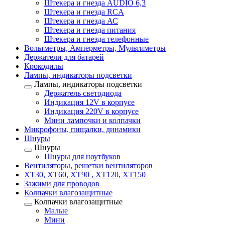
Штекера и гнезда AUDIO 6,3
Штекера и гнезда RCA
Штекера и гнезда АС
Штекера и гнезда питания
Штекера и гнезда телефонные
Вольтметры, Амперметры, Мультиметры
Держатели для батарей
Крокодилы
Лампы, индикаторы подсветки
Лампы, индикаторы подсветки
Держатель светодиода
Индикация 12V в корпусе
Индикация 220V в корпусе
Мини лампочки и колпачки
Микрофоны, пищалки, динамики
Шнуры
Шнуры
Шнуры для ноутбуков
Вентиляторы, решетки вентиляторов
XT30, XT60, XT90 , XT120, XT150
Зажими для проводов
Колпачки влагозащитные
Колпачки влагозащитные
Малые
Мини