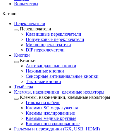
Вольтметры
Каталог
Переключатели
Переключатели
Клавишные переключатели
Ползунковые переключатели
Микро переключатели
DIP переключатели
Кнопки
Кнопки
Антивандальные кнопки
Нажимные кнопки
Сенсорные антивандальные кнопки
Тактовые кнопки
Тумблера
Клеммы, наконечники, клеммные изоляторы
Клеммы, наконечники, клеммные изоляторы
Гильзы на кабель
Клеммы SC медь луженая
Клеммы изолированные
Клеммы медные круглые
Клеммы неизолированные
Разъемы и переходники (GX, USB, HDMI)