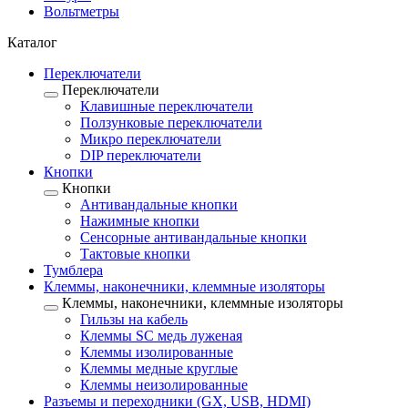
Вольтметры
Каталог
Переключатели
Переключатели
Клавишные переключатели
Ползунковые переключатели
Микро переключатели
DIP переключатели
Кнопки
Кнопки
Антивандальные кнопки
Нажимные кнопки
Сенсорные антивандальные кнопки
Тактовые кнопки
Тумблера
Клеммы, наконечники, клеммные изоляторы
Клеммы, наконечники, клеммные изоляторы
Гильзы на кабель
Клеммы SC медь луженая
Клеммы изолированные
Клеммы медные круглые
Клеммы неизолированные
Разъемы и переходники (GX, USB, HDMI)