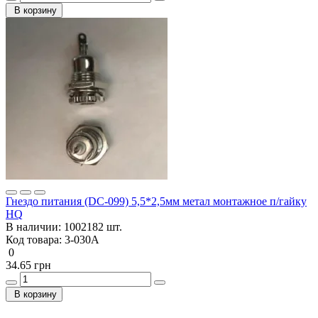
В корзину
Гнездо питания (DC-099) 5,5*2,5мм метал монтажное п/гайку
HQ
В наличии:
1002182 шт.
Код товара:
3-030А
0
34.65 грн
В корзину