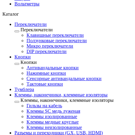
Вольтметры
Каталог
Переключатели
Переключатели
Клавишные переключатели
Ползунковые переключатели
Микро переключатели
DIP переключатели
Кнопки
Кнопки
Антивандальные кнопки
Нажимные кнопки
Сенсорные антивандальные кнопки
Тактовые кнопки
Тумблера
Клеммы, наконечники, клеммные изоляторы
Клеммы, наконечники, клеммные изоляторы
Гильзы на кабель
Клеммы SC медь луженая
Клеммы изолированные
Клеммы медные круглые
Клеммы неизолированные
Разъемы и переходники (GX, USB, HDMI)