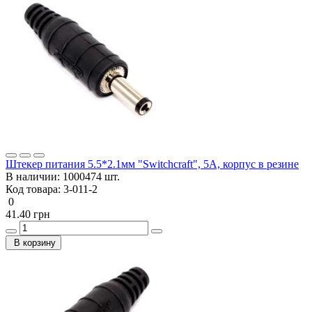
Штекер питания 5.5*2.1мм "Switchcraft", 5А, корпус в резине
В наличии:
1000474 шт.
Код товара:
3-011-2
0
41.40 грн
В корзину