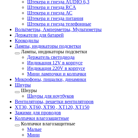
Штекера и гнезда AUDIO 6,3
Штекера и гнезда RCA
Штекера и гнезда АС
Штекера и гнезда питания
Штекера и гнезда телефонные
Вольтметры, Амперметры, Мультиметры
Держатели для батарей
Крокодилы
Лампы, индикаторы подсветки
Лампы, индикаторы подсветки
Держатель светодиода
Индикация 12V в корпусе
Индикация 220V в корпусе
Мини лампочки и колпачки
Микрофоны, пищалки, динамики
Шнуры
Шнуры
Шнуры для ноутбуков
Вентиляторы, решетки вентиляторов
XT30, XT60, XT90 , XT120, XT150
Зажими для проводов
Колпачки влагозащитные
Колпачки влагозащитные
Малые
Мини