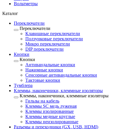
Вольтметры
Каталог
Переключатели
Переключатели
Клавишные переключатели
Ползунковые переключатели
Микро переключатели
DIP переключатели
Кнопки
Кнопки
Антивандальные кнопки
Нажимные кнопки
Сенсорные антивандальные кнопки
Тактовые кнопки
Тумблера
Клеммы, наконечники, клеммные изоляторы
Клеммы, наконечники, клеммные изоляторы
Гильзы на кабель
Клеммы SC медь луженая
Клеммы изолированные
Клеммы медные круглые
Клеммы неизолированные
Разъемы и переходники (GX, USB, HDMI)