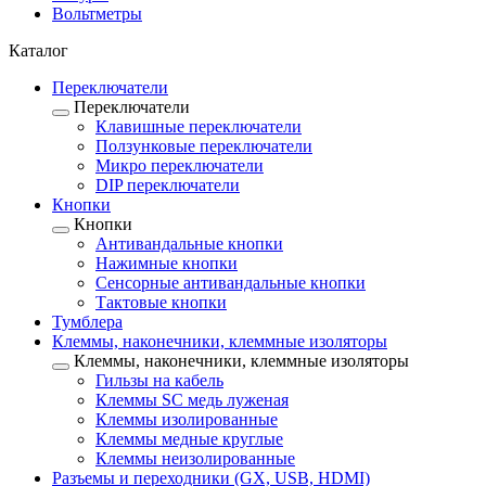
Вольтметры
Каталог
Переключатели
Переключатели
Клавишные переключатели
Ползунковые переключатели
Микро переключатели
DIP переключатели
Кнопки
Кнопки
Антивандальные кнопки
Нажимные кнопки
Сенсорные антивандальные кнопки
Тактовые кнопки
Тумблера
Клеммы, наконечники, клеммные изоляторы
Клеммы, наконечники, клеммные изоляторы
Гильзы на кабель
Клеммы SC медь луженая
Клеммы изолированные
Клеммы медные круглые
Клеммы неизолированные
Разъемы и переходники (GX, USB, HDMI)