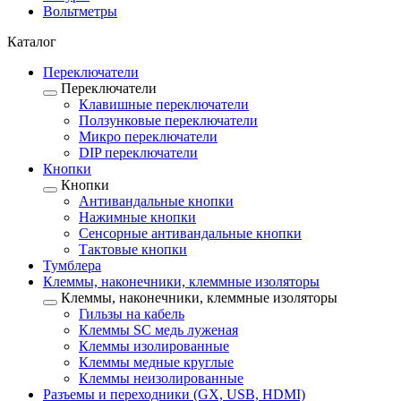
Вольтметры
Каталог
Переключатели
Переключатели
Клавишные переключатели
Ползунковые переключатели
Микро переключатели
DIP переключатели
Кнопки
Кнопки
Антивандальные кнопки
Нажимные кнопки
Сенсорные антивандальные кнопки
Тактовые кнопки
Тумблера
Клеммы, наконечники, клеммные изоляторы
Клеммы, наконечники, клеммные изоляторы
Гильзы на кабель
Клеммы SC медь луженая
Клеммы изолированные
Клеммы медные круглые
Клеммы неизолированные
Разъемы и переходники (GX, USB, HDMI)