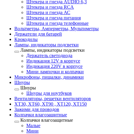
Штекера и гнезда AUDIO 6,3
Штекера и гнезда RCA
Штекера и гнезда АС
Штекера и гнезда питания
Штекера и гнезда телефонные
Вольтметры, Амперметры, Мультиметры
Держатели для батарей
Крокодилы
Лампы, индикаторы подсветки
Лампы, индикаторы подсветки
Держатель светодиода
Индикация 12V в корпусе
Индикация 220V в корпусе
Мини лампочки и колпачки
Микрофоны, пищалки, динамики
Шнуры
Шнуры
Шнуры для ноутбуков
Вентиляторы, решетки вентиляторов
XT30, XT60, XT90 , XT120, XT150
Зажими для проводов
Колпачки влагозащитные
Колпачки влагозащитные
Малые
Мини