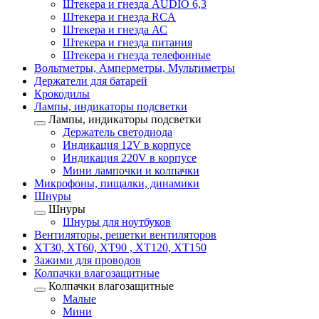
Штекера и гнезда AUDIO 6,3
Штекера и гнезда RCA
Штекера и гнезда АС
Штекера и гнезда питания
Штекера и гнезда телефонные
Вольтметры, Амперметры, Мультиметры
Держатели для батарей
Крокодилы
Лампы, индикаторы подсветки
Лампы, индикаторы подсветки
Держатель светодиода
Индикация 12V в корпусе
Индикация 220V в корпусе
Мини лампочки и колпачки
Микрофоны, пищалки, динамики
Шнуры
Шнуры
Шнуры для ноутбуков
Вентиляторы, решетки вентиляторов
XT30, XT60, XT90 , XT120, XT150
Зажими для проводов
Колпачки влагозащитные
Колпачки влагозащитные
Малые
Мини