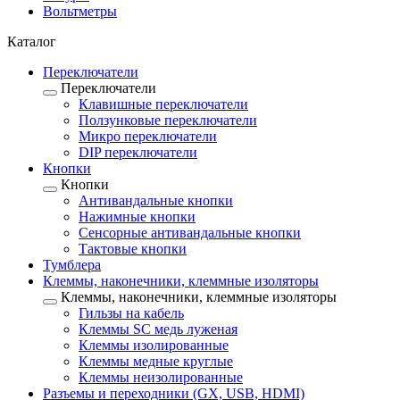
Вольтметры
Каталог
Переключатели
Переключатели
Клавишные переключатели
Ползунковые переключатели
Микро переключатели
DIP переключатели
Кнопки
Кнопки
Антивандальные кнопки
Нажимные кнопки
Сенсорные антивандальные кнопки
Тактовые кнопки
Тумблера
Клеммы, наконечники, клеммные изоляторы
Клеммы, наконечники, клеммные изоляторы
Гильзы на кабель
Клеммы SC медь луженая
Клеммы изолированные
Клеммы медные круглые
Клеммы неизолированные
Разъемы и переходники (GX, USB, HDMI)