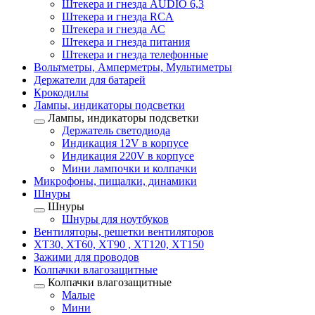
Штекера и гнезда AUDIO 6,3
Штекера и гнезда RCA
Штекера и гнезда АС
Штекера и гнезда питания
Штекера и гнезда телефонные
Вольтметры, Амперметры, Мультиметры
Держатели для батарей
Крокодилы
Лампы, индикаторы подсветки
Лампы, индикаторы подсветки
Держатель светодиода
Индикация 12V в корпусе
Индикация 220V в корпусе
Мини лампочки и колпачки
Микрофоны, пищалки, динамики
Шнуры
Шнуры
Шнуры для ноутбуков
Вентиляторы, решетки вентиляторов
XT30, XT60, XT90 , XT120, XT150
Зажими для проводов
Колпачки влагозащитные
Колпачки влагозащитные
Малые
Мини