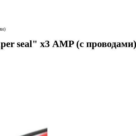
ми)
er seal" х3 AMP (с проводами