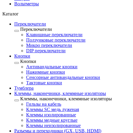
Вольтметры
Каталог
Переключатели
Переключатели
Клавишные переключатели
Ползунковые переключатели
Микро переключатели
DIP переключатели
Кнопки
Кнопки
Антивандальные кнопки
Нажимные кнопки
Сенсорные антивандальные кнопки
Тактовые кнопки
Тумблера
Клеммы, наконечники, клеммные изоляторы
Клеммы, наконечники, клеммные изоляторы
Гильзы на кабель
Клеммы SC медь луженая
Клеммы изолированные
Клеммы медные круглые
Клеммы неизолированные
Разъемы и переходники (GX, USB, HDMI)