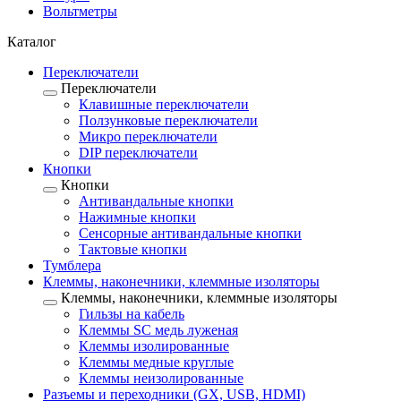
Вольтметры
Каталог
Переключатели
Переключатели
Клавишные переключатели
Ползунковые переключатели
Микро переключатели
DIP переключатели
Кнопки
Кнопки
Антивандальные кнопки
Нажимные кнопки
Сенсорные антивандальные кнопки
Тактовые кнопки
Тумблера
Клеммы, наконечники, клеммные изоляторы
Клеммы, наконечники, клеммные изоляторы
Гильзы на кабель
Клеммы SC медь луженая
Клеммы изолированные
Клеммы медные круглые
Клеммы неизолированные
Разъемы и переходники (GX, USB, HDMI)